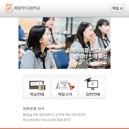
전화번호 안내
행정실 041-520-8707 | 교무부 041-520-8713
학사관리부(기숙사) 041-520-8757